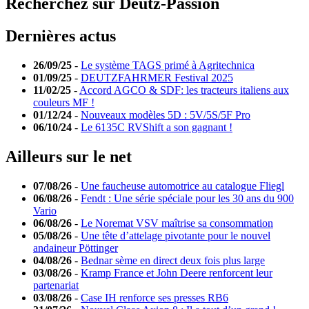
Recherchez sur Deutz-Passion
Dernières actus
26/09/25
-
Le système TAGS primé à Agritechnica
01/09/25
-
DEUTZFAHRMER Festival 2025
11/02/25
-
Accord AGCO & SDF: les tracteurs italiens aux
couleurs MF !
01/12/24
-
Nouveaux modèles 5D : 5V/5S/5F Pro
06/10/24
-
Le 6135C RVShift a son gagnant !
Ailleurs sur le net
07/08/26
-
Une faucheuse automotrice au catalogue Fliegl
06/08/26
-
Fendt : Une série spéciale pour les 30 ans du 900
Vario
06/08/26
-
Le Noremat VSV maîtrise sa consommation
05/08/26
-
Une tête d’attelage pivotante pour le nouvel
andaineur Pöttinger
04/08/26
-
Bednar sème en direct deux fois plus large
03/08/26
-
Kramp France et John Deere renforcent leur
partenariat
03/08/26
-
Case IH renforce ses presses RB6