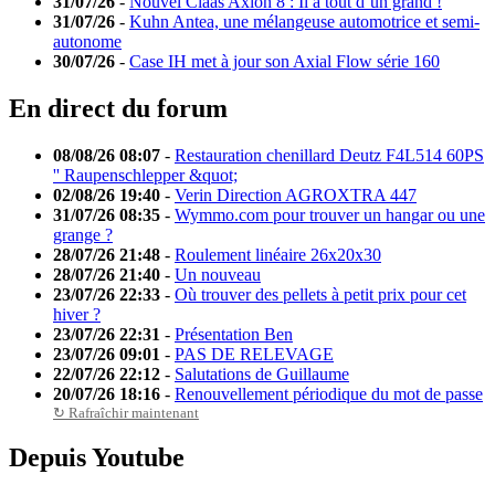
31/07/26
-
Nouvel Claas Axion 8 : Il a tout d’un grand !
31/07/26
-
Kuhn Antea, une mélangeuse automotrice et semi-
autonome
30/07/26
-
Case IH met à jour son Axial Flow série 160
En direct du forum
08/08/26 08:07
-
Restauration chenillard Deutz F4L514 60PS
'' Raupenschlepper &quot;
02/08/26 19:40
-
Verin Direction AGROXTRA 447
31/07/26 08:35
-
Wymmo.com pour trouver un hangar ou une
grange ?
28/07/26 21:48
-
Roulement linéaire 26x20x30
28/07/26 21:40
-
Un nouveau
23/07/26 22:33
-
Où trouver des pellets à petit prix pour cet
hiver ?
23/07/26 22:31
-
Présentation Ben
23/07/26 09:01
-
PAS DE RELEVAGE
22/07/26 22:12
-
Salutations de Guillaume
20/07/26 18:16
-
Renouvellement périodique du mot de passe
↻ Rafraîchir maintenant
Depuis Youtube