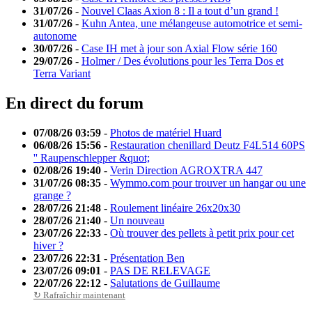
31/07/26
-
Nouvel Claas Axion 8 : Il a tout d’un grand !
31/07/26
-
Kuhn Antea, une mélangeuse automotrice et semi-
autonome
30/07/26
-
Case IH met à jour son Axial Flow série 160
29/07/26
-
Holmer / Des évolutions pour les Terra Dos et
Terra Variant
En direct du forum
07/08/26 03:59
-
Photos de matériel Huard
06/08/26 15:56
-
Restauration chenillard Deutz F4L514 60PS
'' Raupenschlepper &quot;
02/08/26 19:40
-
Verin Direction AGROXTRA 447
31/07/26 08:35
-
Wymmo.com pour trouver un hangar ou une
grange ?
28/07/26 21:48
-
Roulement linéaire 26x20x30
28/07/26 21:40
-
Un nouveau
23/07/26 22:33
-
Où trouver des pellets à petit prix pour cet
hiver ?
23/07/26 22:31
-
Présentation Ben
23/07/26 09:01
-
PAS DE RELEVAGE
22/07/26 22:12
-
Salutations de Guillaume
↻ Rafraîchir maintenant