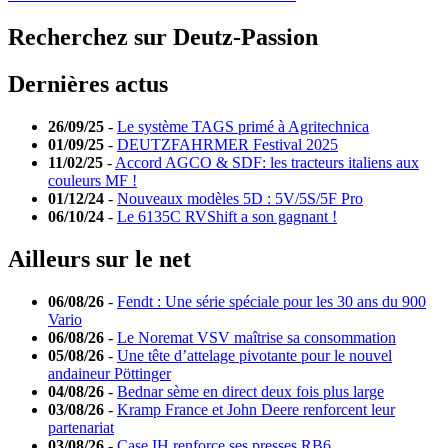
Recherchez sur Deutz-Passion
Dernières actus
26/09/25
-
Le système TAGS primé à Agritechnica
01/09/25
-
DEUTZFAHRMER Festival 2025
11/02/25
-
Accord AGCO & SDF: les tracteurs italiens aux
couleurs MF !
01/12/24
-
Nouveaux modèles 5D : 5V/5S/5F Pro
06/10/24
-
Le 6135C RVShift a son gagnant !
Ailleurs sur le net
06/08/26
-
Fendt : Une série spéciale pour les 30 ans du 900
Vario
06/08/26
-
Le Noremat VSV maîtrise sa consommation
05/08/26
-
Une tête d’attelage pivotante pour le nouvel
andaineur Pöttinger
04/08/26
-
Bednar sème en direct deux fois plus large
03/08/26
-
Kramp France et John Deere renforcent leur
partenariat
03/08/26
-
Case IH renforce ses presses RB6