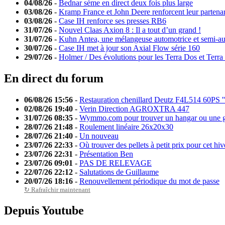
04/08/26
-
Bednar sème en direct deux fois plus large
03/08/26
-
Kramp France et John Deere renforcent leur partenar
03/08/26
-
Case IH renforce ses presses RB6
31/07/26
-
Nouvel Claas Axion 8 : Il a tout d’un grand !
31/07/26
-
Kuhn Antea, une mélangeuse automotrice et semi-a
30/07/26
-
Case IH met à jour son Axial Flow série 160
29/07/26
-
Holmer / Des évolutions pour les Terra Dos et Terra
En direct du forum
06/08/26 15:56
-
Restauration chenillard Deutz F4L514 60PS '
02/08/26 19:40
-
Verin Direction AGROXTRA 447
31/07/26 08:35
-
Wymmo.com pour trouver un hangar ou une g
28/07/26 21:48
-
Roulement linéaire 26x20x30
28/07/26 21:40
-
Un nouveau
23/07/26 22:33
-
Où trouver des pellets à petit prix pour cet hiv
23/07/26 22:31
-
Présentation Ben
23/07/26 09:01
-
PAS DE RELEVAGE
22/07/26 22:12
-
Salutations de Guillaume
20/07/26 18:16
-
Renouvellement périodique du mot de passe
↻ Rafraîchir maintenant
Depuis Youtube