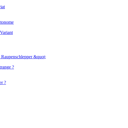
iat
utonome
 Variant
' Raupenschlepper &quot;
range ?
er ?