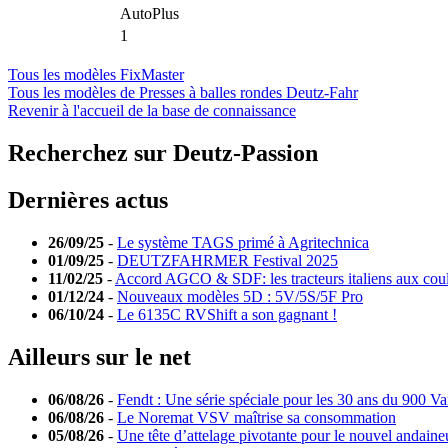
AutoPlus
1
Tous les modèles FixMaster
Tous les modèles de Presses à balles rondes Deutz-Fahr
Revenir à l'accueil de la base de connaissance
Recherchez sur Deutz-Passion
Dernières actus
26/09/25
-
Le système TAGS primé à Agritechnica
01/09/25
-
DEUTZFAHRMER Festival 2025
11/02/25
-
Accord AGCO & SDF: les tracteurs italiens aux cou
01/12/24
-
Nouveaux modèles 5D : 5V/5S/5F Pro
06/10/24
-
Le 6135C RVShift a son gagnant !
Ailleurs sur le net
06/08/26
-
Fendt : Une série spéciale pour les 30 ans du 900 Va
06/08/26
-
Le Noremat VSV maîtrise sa consommation
05/08/26
-
Une tête d’attelage pivotante pour le nouvel andaine