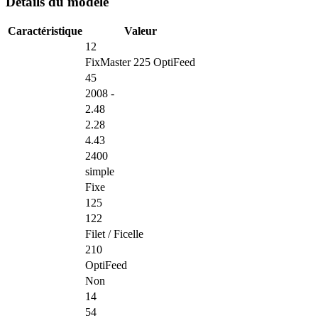
Détails du modèle
Caractéristique
Valeur
12
FixMaster 225 OptiFeed
45
2008 -
2.48
2.28
4.43
2400
simple
Fixe
125
122
Filet / Ficelle
210
OptiFeed
Non
14
54