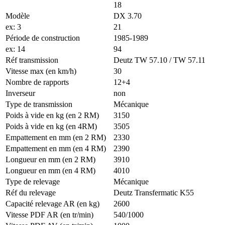
18
Modèle
DX 3.70
ex: 3
21
Période de construction
1985-1989
ex: 14
94
Réf transmission
Deutz TW 57.10 / TW 57.11
Vitesse max (en km/h)
30
Nombre de rapports
12+4
Inverseur
non
Type de transmission
Mécanique
Poids à vide en kg (en 2 RM)
3150
Poids à vide en kg (en 4RM)
3505
Empattement en mm (en 2 RM)
2330
Empattement en mm (en 4 RM)
2390
Longueur en mm (en 2 RM)
3910
Longueur en mm (en 4 RM)
4010
Type de relevage
Mécanique
Réf du relevage
Deutz Transfermatic K55
Capacité relevage AR (en kg)
2600
Vitesse PDF AR (en tr/min)
540/1000