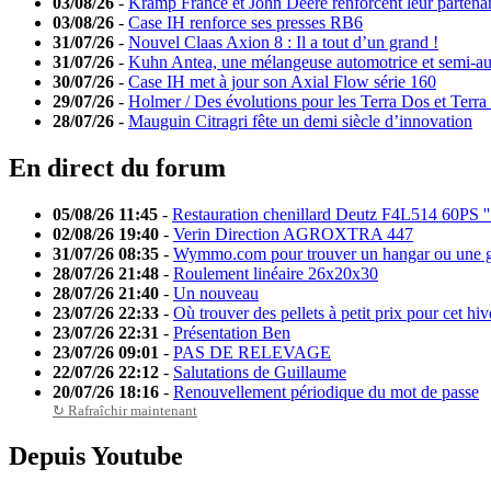
03/08/26
-
Kramp France et John Deere renforcent leur partenar
03/08/26
-
Case IH renforce ses presses RB6
31/07/26
-
Nouvel Claas Axion 8 : Il a tout d’un grand !
31/07/26
-
Kuhn Antea, une mélangeuse automotrice et semi-a
30/07/26
-
Case IH met à jour son Axial Flow série 160
29/07/26
-
Holmer / Des évolutions pour les Terra Dos et Terra
28/07/26
-
Mauguin Citragri fête un demi siècle d’innovation
En direct du forum
05/08/26 11:45
-
Restauration chenillard Deutz F4L514 60PS '
02/08/26 19:40
-
Verin Direction AGROXTRA 447
31/07/26 08:35
-
Wymmo.com pour trouver un hangar ou une g
28/07/26 21:48
-
Roulement linéaire 26x20x30
28/07/26 21:40
-
Un nouveau
23/07/26 22:33
-
Où trouver des pellets à petit prix pour cet hiv
23/07/26 22:31
-
Présentation Ben
23/07/26 09:01
-
PAS DE RELEVAGE
22/07/26 22:12
-
Salutations de Guillaume
20/07/26 18:16
-
Renouvellement périodique du mot de passe
↻ Rafraîchir maintenant
Depuis Youtube