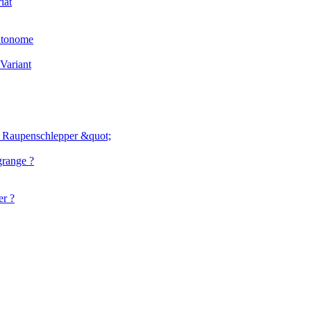
iat
utonome
 Variant
' Raupenschlepper &quot;
range ?
er ?