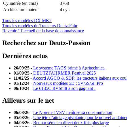
Cylindrée (en cm3)
3768
Architecture moteur
4 cyl.
Tous les modèles DX MK2
Tous les modèles de Tracteurs Deutz-Fahr
Revenir à l'accueil de la base de connaissance
Recherchez sur Deutz-Passion
Dernières actus
26/09/25
-
Le système TAGS primé à Agritechnica
01/09/25
-
DEUTZFAHRMER Festival 2025
11/02/25
-
Accord AGCO & SDF: les tracteurs italiens aux cou
01/12/24
-
Nouveaux modèles 5D : 5V/5S/5F Pro
06/10/24
-
Le 6135C RVShift a son gagnant !
Ailleurs sur le net
06/08/26
-
Le Noremat VSV maîtrise sa consommation
05/08/26
-
Une tête d’attelage pivotante pour le nouvel andaine
04/08/26
-
Bednar sème en direct deux fois plus large