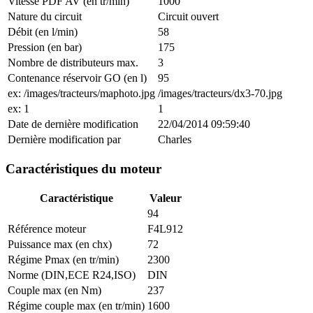
Vitesse PDF AV (en tr/min)
1000
Nature du circuit
Circuit ouvert
Débit (en l/min)
58
Pression (en bar)
175
Nombre de distributeurs max.
3
Contenance réservoir GO (en l)
95
ex: /images/tracteurs/maphoto.jpg
/images/tracteurs/dx3-70.jpg
ex: 1
1
Date de dernière modification
22/04/2014 09:59:40
Dernière modification par
Charles
Caractéristiques du moteur
Caractéristique
Valeur
94
Référence moteur
F4L912
Puissance max (en chx)
72
Régime Pmax (en tr/min)
2300
Norme (DIN,ECE R24,ISO)
DIN
Couple max (en Nm)
237
Régime couple max (en tr/min)
1600