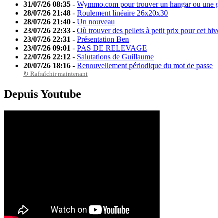
31/07/26 08:35
-
Wymmo.com pour trouver un hangar ou une g
28/07/26 21:48
-
Roulement linéaire 26x20x30
28/07/26 21:40
-
Un nouveau
23/07/26 22:33
-
Où trouver des pellets à petit prix pour cet hiv
23/07/26 22:31
-
Présentation Ben
23/07/26 09:01
-
PAS DE RELEVAGE
22/07/26 22:12
-
Salutations de Guillaume
20/07/26 18:16
-
Renouvellement périodique du mot de passe
↻ Rafraîchir maintenant
Depuis Youtube