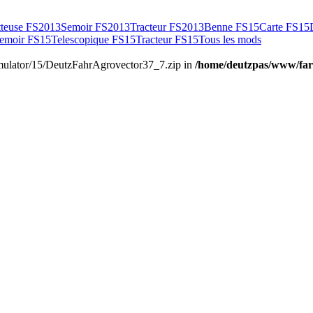
tteuse FS2013
Semoir FS2013
Tracteur FS2013
Benne FS15
Carte FS15
emoir FS15
Telescopique FS15
Tracteur FS15
Tous les mods
gsimulator/15/DeutzFahrAgrovector37_7.zip in
/home/deutzpas/www/far