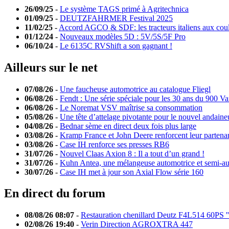
26/09/25
-
Le système TAGS primé à Agritechnica
01/09/25
-
DEUTZFAHRMER Festival 2025
11/02/25
-
Accord AGCO & SDF: les tracteurs italiens aux cou
01/12/24
-
Nouveaux modèles 5D : 5V/5S/5F Pro
06/10/24
-
Le 6135C RVShift a son gagnant !
Ailleurs sur le net
07/08/26
-
Une faucheuse automotrice au catalogue Fliegl
06/08/26
-
Fendt : Une série spéciale pour les 30 ans du 900 Va
06/08/26
-
Le Noremat VSV maîtrise sa consommation
05/08/26
-
Une tête d’attelage pivotante pour le nouvel andaine
04/08/26
-
Bednar sème en direct deux fois plus large
03/08/26
-
Kramp France et John Deere renforcent leur partenar
03/08/26
-
Case IH renforce ses presses RB6
31/07/26
-
Nouvel Claas Axion 8 : Il a tout d’un grand !
31/07/26
-
Kuhn Antea, une mélangeuse automotrice et semi-a
30/07/26
-
Case IH met à jour son Axial Flow série 160
En direct du forum
08/08/26 08:07
-
Restauration chenillard Deutz F4L514 60PS '
02/08/26 19:40
-
Verin Direction AGROXTRA 447