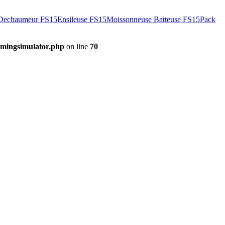
Dechaumeur FS15
Ensileuse FS15
Moissonneuse Batteuse FS15
Pack
mingsimulator.php
on line
70