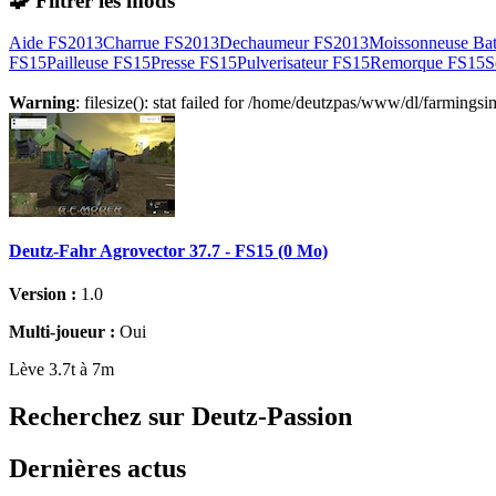
🧩 Filtrer les mods
Aide FS2013
Charrue FS2013
Dechaumeur FS2013
Moissonneuse Ba
FS15
Pailleuse FS15
Presse FS15
Pulverisateur FS15
Remorque FS15
S
Warning
: filesize(): stat failed for /home/deutzpas/www/dl/farmin
Deutz-Fahr Agrovector 37.7 - FS15 (0 Mo)
Version :
1.0
Multi-joueur :
Oui
Lève 3.7t à 7m
Recherchez sur Deutz-Passion
Dernières actus