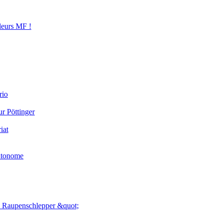
leurs MF !
rio
ur Pöttinger
iat
utonome
' Raupenschlepper &quot;