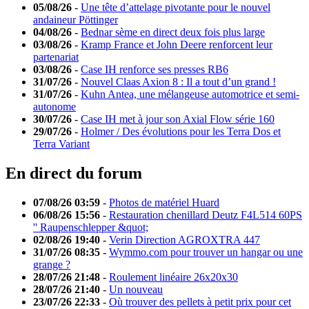
05/08/26
-
Une tête d’attelage pivotante pour le nouvel
andaineur Pöttinger
04/08/26
-
Bednar sème en direct deux fois plus large
03/08/26
-
Kramp France et John Deere renforcent leur
partenariat
03/08/26
-
Case IH renforce ses presses RB6
31/07/26
-
Nouvel Claas Axion 8 : Il a tout d’un grand !
31/07/26
-
Kuhn Antea, une mélangeuse automotrice et semi-
autonome
30/07/26
-
Case IH met à jour son Axial Flow série 160
29/07/26
-
Holmer / Des évolutions pour les Terra Dos et
Terra Variant
En direct du forum
07/08/26 03:59
-
Photos de matériel Huard
06/08/26 15:56
-
Restauration chenillard Deutz F4L514 60PS
'' Raupenschlepper &quot;
02/08/26 19:40
-
Verin Direction AGROXTRA 447
31/07/26 08:35
-
Wymmo.com pour trouver un hangar ou une
grange ?
28/07/26 21:48
-
Roulement linéaire 26x20x30
28/07/26 21:40
-
Un nouveau
23/07/26 22:33
-
Où trouver des pellets à petit prix pour cet