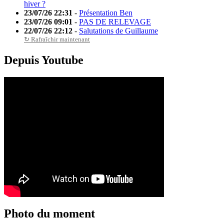
hiver ?
23/07/26 22:31
-
Présentation Ben
23/07/26 09:01
-
PAS DE RELEVAGE
22/07/26 22:12
-
Salutations de Guillaume
↻ Rafraîchir maintenant
Depuis Youtube
Photo du moment