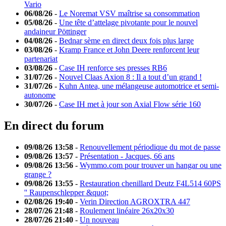
Vario
06/08/26
-
Le Noremat VSV maîtrise sa consommation
05/08/26
-
Une tête d’attelage pivotante pour le nouvel
andaineur Pöttinger
04/08/26
-
Bednar sème en direct deux fois plus large
03/08/26
-
Kramp France et John Deere renforcent leur
partenariat
03/08/26
-
Case IH renforce ses presses RB6
31/07/26
-
Nouvel Claas Axion 8 : Il a tout d’un grand !
31/07/26
-
Kuhn Antea, une mélangeuse automotrice et semi-
autonome
30/07/26
-
Case IH met à jour son Axial Flow série 160
En direct du forum
09/08/26 13:58
-
Renouvellement périodique du mot de passe
09/08/26 13:57
-
Présentation - Jacques, 66 ans
09/08/26 13:56
-
Wymmo.com pour trouver un hangar ou une
grange ?
09/08/26 13:55
-
Restauration chenillard Deutz F4L514 60PS
'' Raupenschlepper &quot;
02/08/26 19:40
-
Verin Direction AGROXTRA 447
28/07/26 21:48
-
Roulement linéaire 26x20x30
28/07/26 21:40
-
Un nouveau