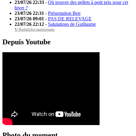
23/07/26 22:33
-
Où trouver des pellets à petit prix pour cet
hiver ?
23/07/26 22:31
-
Présentation Ben
23/07/26 09:01
-
PAS DE RELEVAGE
22/07/26 22:12
-
Salutations de Guillaume
↻ Rafraîchir maintenant
Depuis Youtube
Photo du moment