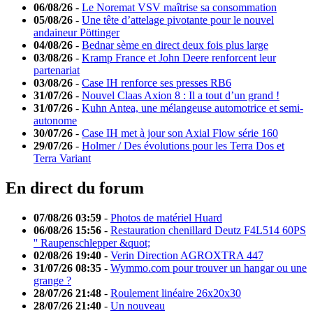
06/08/26
-
Le Noremat VSV maîtrise sa consommation
05/08/26
-
Une tête d’attelage pivotante pour le nouvel
andaineur Pöttinger
04/08/26
-
Bednar sème en direct deux fois plus large
03/08/26
-
Kramp France et John Deere renforcent leur
partenariat
03/08/26
-
Case IH renforce ses presses RB6
31/07/26
-
Nouvel Claas Axion 8 : Il a tout d’un grand !
31/07/26
-
Kuhn Antea, une mélangeuse automotrice et semi-
autonome
30/07/26
-
Case IH met à jour son Axial Flow série 160
29/07/26
-
Holmer / Des évolutions pour les Terra Dos et
Terra Variant
En direct du forum
07/08/26 03:59
-
Photos de matériel Huard
06/08/26 15:56
-
Restauration chenillard Deutz F4L514 60PS
'' Raupenschlepper &quot;
02/08/26 19:40
-
Verin Direction AGROXTRA 447
31/07/26 08:35
-
Wymmo.com pour trouver un hangar ou une
grange ?
28/07/26 21:48
-
Roulement linéaire 26x20x30
28/07/26 21:40
-
Un nouveau