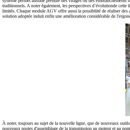
système permet ausside prendre des virages ou des embranchements suiv
traditionnels. A noter également, les perspectives d’évolutionde cette l
limités. Chaque module AGV offre aussi la possibilité de réaliser des a
solution adoptée induit enfin une amélioration considérable de l'ergon
À noter, toujours au sujet de la nouvelle ligne, que de nouveaux outi
nouveaux postes d'assemblage de la transmission au moteur et au pont a