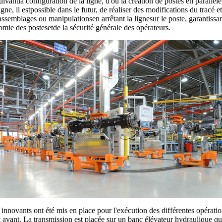
antla configuration de la ligne, d'où la création de postes en parallèle
igne, il estpossible dans le futur, de réaliser des modifications du tracé
ssemblages ou manipulationsen arrêtant la lignesur le poste, garantissant
omie des postesetde la sécurité générale des opérateurs.
ls innovants ont été mis en place pour l'exécution des différentes opér
vant. La transmission est placée sur un banc élévateur hydraulique qui pe