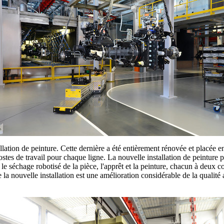
ation de peinture. Cette dernière a été entièrement rénovée et placée e
s de travail pour chaque ligne. La nouvelle installation de peinture pré
 le séchage robotisé de la pièce, l'apprêt et la peinture, chacun à deux 
 la nouvelle installation est une amélioration considérable de la qualité