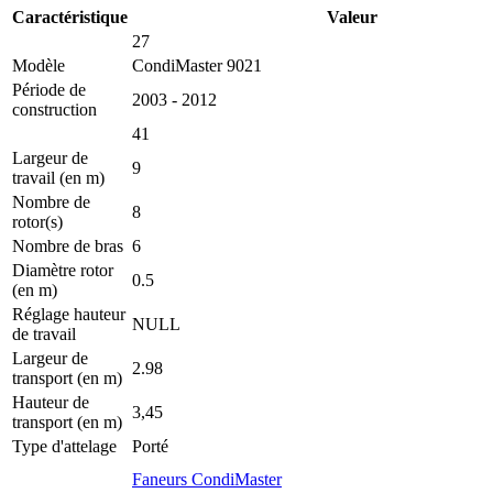
Caractéristique
Valeur
27
Modèle
CondiMaster 9021
Période de
2003 - 2012
construction
41
Largeur de
9
travail (en m)
Nombre de
8
rotor(s)
Nombre de bras
6
Diamètre rotor
0.5
(en m)
Réglage hauteur
NULL
de travail
Largeur de
2.98
transport (en m)
Hauteur de
3,45
transport (en m)
Type d'attelage
Porté
Faneurs CondiMaster