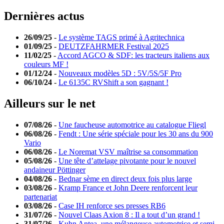
Dernières actus
26/09/25
-
Le système TAGS primé à Agritechnica
01/09/25
-
DEUTZFAHRMER Festival 2025
11/02/25
-
Accord AGCO & SDF: les tracteurs italiens aux
couleurs MF !
01/12/24
-
Nouveaux modèles 5D : 5V/5S/5F Pro
06/10/24
-
Le 6135C RVShift a son gagnant !
Ailleurs sur le net
07/08/26
-
Une faucheuse automotrice au catalogue Fliegl
06/08/26
-
Fendt : Une série spéciale pour les 30 ans du 900
Vario
06/08/26
-
Le Noremat VSV maîtrise sa consommation
05/08/26
-
Une tête d’attelage pivotante pour le nouvel
andaineur Pöttinger
04/08/26
-
Bednar sème en direct deux fois plus large
03/08/26
-
Kramp France et John Deere renforcent leur
partenariat
03/08/26
-
Case IH renforce ses presses RB6
31/07/26
-
Nouvel Claas Axion 8 : Il a tout d’un grand !
31/07/26
-
Kuhn Antea, une mélangeuse automotrice et semi-