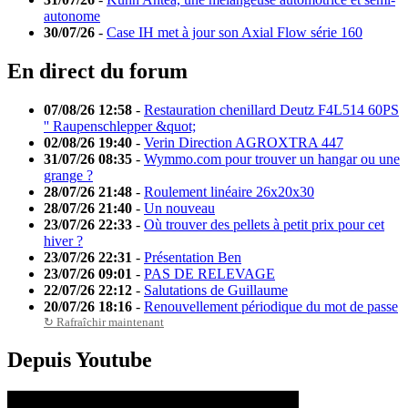
autonome
30/07/26
-
Case IH met à jour son Axial Flow série 160
En direct du forum
07/08/26 12:58
-
Restauration chenillard Deutz F4L514 60PS
'' Raupenschlepper &quot;
02/08/26 19:40
-
Verin Direction AGROXTRA 447
31/07/26 08:35
-
Wymmo.com pour trouver un hangar ou une
grange ?
28/07/26 21:48
-
Roulement linéaire 26x20x30
28/07/26 21:40
-
Un nouveau
23/07/26 22:33
-
Où trouver des pellets à petit prix pour cet
hiver ?
23/07/26 22:31
-
Présentation Ben
23/07/26 09:01
-
PAS DE RELEVAGE
22/07/26 22:12
-
Salutations de Guillaume
20/07/26 18:16
-
Renouvellement périodique du mot de passe
↻ Rafraîchir maintenant
Depuis Youtube